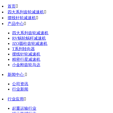
首页

四大系列齿轮减速机

摆线针轮减速机

产品中心

四大系列齿轮减速机
RV蜗轮蜗杆减速机
JZQ圆柱齿轮减速机
T系列转向器
摆线针轮减速机
精密行星减速机
小金刚齿轮马达
新闻中心

公司资讯
行业新闻
行业应用

起重运输行业