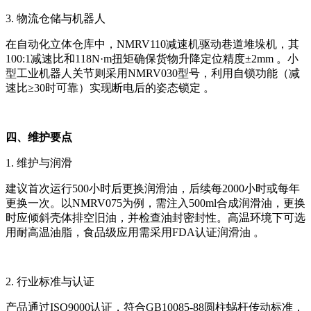
3. 物流仓储与机器人
在自动化立体仓库中，NMRV110减速机驱动巷道堆垛机，其
100:1减速比和118N·m扭矩确保货物升降定位精度±2mm 。小
型工业机器人关节则采用NMRV030型号，利用自锁功能（减
速比≥30时可靠）实现断电后的姿态锁定 。
四、维护要点
1. 维护与润滑
建议首次运行500小时后更换润滑油，后续每2000小时或每年
更换一次。以NMRV075为例，需注入500ml合成润滑油，更换
时应倾斜壳体排空旧油，并检查油封密封性。高温环境下可选
用耐高温油脂，食品级应用需采用FDA认证润滑油 。
2. 行业标准与认证
产品通过ISO9000认证，符合GB10085-88圆柱蜗杆传动标准，