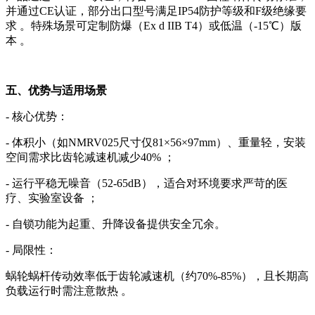
并通过CE认证，部分出口型号满足IP54防护等级和F级绝缘要
求 。特殊场景可定制防爆（Ex d IIB T4）或低温（-15℃）版
本 。
五、优势与适用场景
- 核心优势：
- 体积小（如NMRV025尺寸仅81×56×97mm）、重量轻，安装
空间需求比齿轮减速机减少40% ；
- 运行平稳无噪音（52-65dB），适合对环境要求严苛的医
疗、实验室设备 ；
- 自锁功能为起重、升降设备提供安全冗余。
- 局限性：
蜗轮蜗杆传动效率低于齿轮减速机（约70%-85%），且长期高
负载运行时需注意散热 。