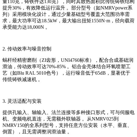
量110克，铸铁件达130克），同时其散热面积比传统铸铁结构
提升30%，有效降低运行温升 。部分型号（如NMRVpower系
列）采用模块化设计，通过少量基础型号覆盖大范围功率需
求，最大功率可达18.5kW，最大输出扭矩1550N·m，径向载荷
承受能力达18,000N 。
2. 传动效率与噪音控制
蜗杆经精密磨削（ZI齿形，UNI4760标准），配合合成基础润
滑油，传动效率可达70%-85% 。铝合金壳体结合环氧喷塑工
艺（如Blu RAL 5010色号），运行噪音低于65dB，显著优于
传统铸铁减速机 。
3. 灵活适配与安装
提供孔输入、轴输入、法兰连接等多种接口形式，可与伺服电
机、变频电机直连，无需额外联轴器 。从NMRV025到
NMRV150的全系列型号，支持任意方位安装（水平、垂直、
倒置），且无需调整润滑油量 。