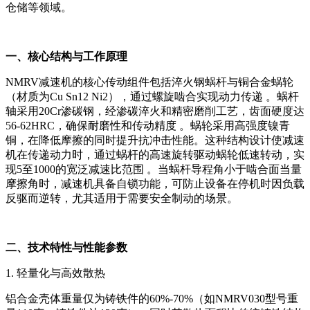
仓储等领域。
一、核心结
构与工作原理
NMRV减速机的核心传动组件包括淬火钢蜗杆与铜合金蜗轮
（材质为Cu Sn12 Ni2），通过螺旋啮合实现动力传递 。蜗杆
轴采用20Cr渗碳钢，经渗碳淬火和精密磨削工艺，齿面硬度达
56-62HRC，确保耐磨性和传动精度 。蜗轮采用高强度镍青
铜，在降低摩擦的同时提升抗冲击性能。这种结构设计使减速
机在传递动力时，通过蜗杆的高速旋转驱动蜗轮低速转动，实
现5至1000的宽泛减速比范围 。当蜗杆导程角小于啮合面当量
摩擦角时，减速机具备自锁功能，可防止设备在停机时因负载
反驱而逆转，尤其适用于需要安全制动的场景。
二、技术特性与性能参数
1. 轻量化与高效散热
铝合金壳体重量仅为铸铁件的60%-70%（如NMRV030型号重