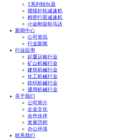
T系列转向器
摆线针轮减速机
精密行星减速机
小金刚齿轮马达
新闻中心
公司资讯
行业新闻
行业应用
起重运输行业
矿山机械行业
建筑机械行业
化工机械行业
纺织机械行业
通用机械行业
关于我们
公司简介
企业文化
合作伙伴
发展历程
办公环境
联系我们