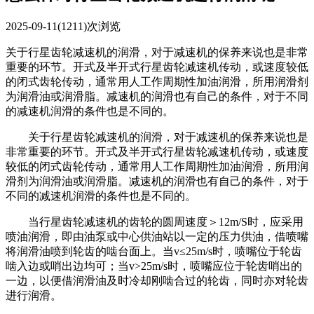
2025-09-11
(1211)次浏览
关于行星齿轮减速机的润滑，对于减速机的保养来说也是非常
重要的环节。开式及半开式行星齿轮减速机传动，或速度较低
的闭式齿轮传动，通常用人工作周期性加油润滑，所用润滑剂
为润滑油或润滑脂。减速机的润滑也有自己的条件，对于不同
的减速机润滑的条件也是不同的。
关于行星齿轮减速机的润滑，对于减速机的保养来说也是
非常重要的环节。开式及半开式行星齿轮减速机传动，或速度
较低的闭式齿轮传动，通常用人工作周期性加油润滑，所用润
滑剂为润滑油或润滑脂。减速机的润滑也有自己的条件，对于
不同的减速机润滑的条件也是不同的。
当行星齿轮减速机的齿轮的圆周速度＞12m/S时，应采用
喷油润滑，即由油泵或中心供油站以一定的压力供油，借喷嘴
将润滑油喷到轮齿的啮台面上。当v≤25m/s时，喷嘴位于轮齿
啮入边或哨出边均可；当v>25m/s时，喷嘴应位于轮齿哨出的
一边，以便借润滑油及时冷却刚啮合过的轮齿，同时亦对轮齿
进行润滑。