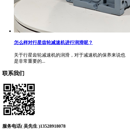
怎么样对行星齿轮减速机进行润滑呢？
关于行星齿轮减速机的润滑，对于减速机的保养来说也
是非常重要的...
联系我们
服务电话( 吴先生 )
13528918078