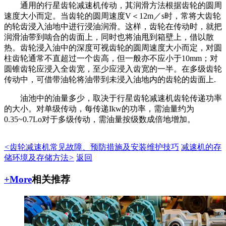
通用的行星齿轮减速机传动，其润滑方法根据齿轮的圆周
速度大小而定。当齿轮的圆周速度V＜12m／s时，常将大齿轮
的轮齿浸入油地中进行浸油润滑。这样，齿轮在传动时，就把
润滑油带到啮合的齿面上，同时也将油甩到箱壁上，借以散
热。齿轮浸入油中的深度可视齿轮的圆周速度大小而定，对圆
柱齿轮通常不直超过一个齿高，但一般亦不应小于10mm；对
圆锥齿轮应浸入全齿宽，至少应浸入齿宽的一半。在多级齿轮
传动中，可借带油轮将油带到未浸入油地内的齿轮的齿面上.
油池中的油量多少，取决于行星齿轮减速机齿轮传递功率
的大小。对单级传动，每传递Ikw的功率，需油量约为
0.35~0.7Lo对于多级传动，需油量按级数成倍地增加。
<
齿轮减速机常见故障、预防措施及安装维护技巧
减速机的存
储环境及存储方法
>
返回
+More
相关推荐