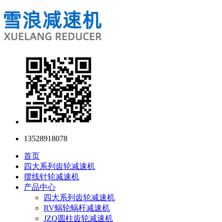
13528918078
首页
四大系列齿轮减速机
摆线针轮减速机
产品中心
四大系列齿轮减速机
RV蜗轮蜗杆减速机
JZQ圆柱齿轮减速机